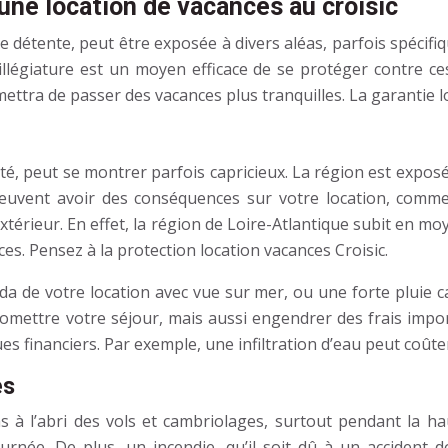
une location de vacances au croisic
détente, peut être exposée à divers aléas, parfois spécifiq
illégiature est un moyen efficace de se protéger contre c
ttra de passer des vacances plus tranquilles. La garantie lo
té, peut se montrer parfois capricieux. La région est expos
euvent avoir des conséquences sur votre location, comme 
xtérieur. En effet, la région de Loire-Atlantique subit en m
ces. Pensez à la protection location vacances Croisic.
e votre location avec vue sur mer, ou une forte pluie ca
mettre votre séjour, mais aussi engendrer des frais impo
es financiers. Par exemple, une infiltration d’eau peut coûte
es
s à l’abri des vols et cambriolages, surtout pendant la h
ournée. De plus, un incendie, qu’il soit dû à un accident