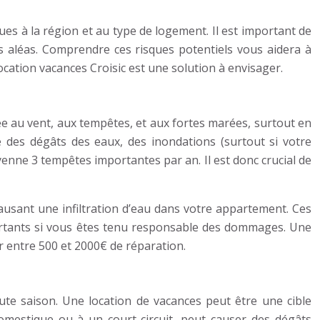
ues à la région et au type de logement. Il est important de
es aléas. Comprendre ces risques potentiels vous aidera à
cation vacances Croisic est une solution à envisager.
ée au vent, aux tempêtes, et aux fortes marées, surtout en
des dégâts des eaux, des inondations (surtout si votre
oyenne 3 tempêtes importantes par an. Il est donc crucial de
usant une infiltration d’eau dans votre appartement. Ces
rtants si vous êtes tenu responsable des dommages. Une
r entre 500 et 2000€ de réparation.
aute saison. Une location de vacances peut être une cible
 domestique ou à un court-circuit, peut causer des dégâts