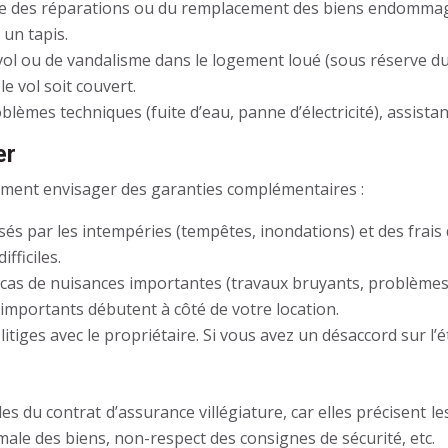
ge des réparations ou du remplacement des biens endommagé
 un tapis.
ol ou de vandalisme dans le logement loué (sous réserve du r
e vol soit couvert.
blèmes techniques (fuite d’eau, panne d’électricité), assista
er
ement envisager des garanties complémentaires :
 par les intempéries (tempêtes, inondations) et des frais d
fficiles.
cas de nuisances importantes (travaux bruyants, problèmes
x importants débutent à côté de votre location.
itiges avec le propriétaire. Si vous avez un désaccord sur l’é
ales du contrat d’assurance villégiature, car elles précisent 
ale des biens, non-respect des consignes de sécurité, etc.