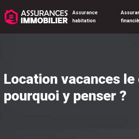
Assurance
Assura
habitation
financi
Location vacances le c
pourquoi y penser ?