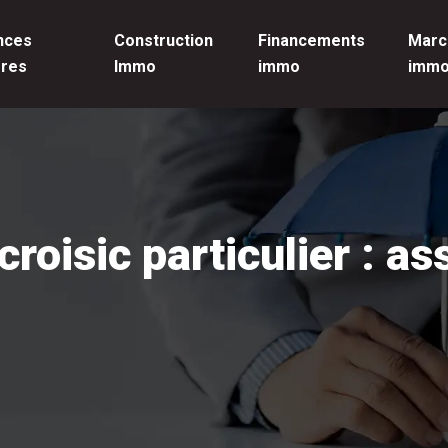
nces
Construction
Financements
Marc
ères
Immo
immo
imm
roisic particulier : as