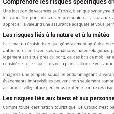
Comprendre les risques spécifiques d’
Une location de vacances au Croisic, bien que synonyme de 
les connaître pour mieux s’en prémunir, et l’assurance v
apprécier la valeur d’une assurance adéquate et vous perme
Les risques liés à la nature et à la météo
Le climat du Croisic, bien que généralement agréable en é
automne et en hiver. Ces conditions météorologiques p
logement est situé près du port), ou des bris de mobilier e
considérer ces risques lors de la planification de vos vacan
Imaginez une tempête soudaine endommageant la véranda d
événements imprévisibles peuvent non seulement compro
assurance villégiature peut vous protéger contre ces risqu
Les risques liés aux biens et aux personn
Comme toute destination touristique, Le Croisic n’est pa
privilégiée, car elle est souvent inoccupée pendant la j