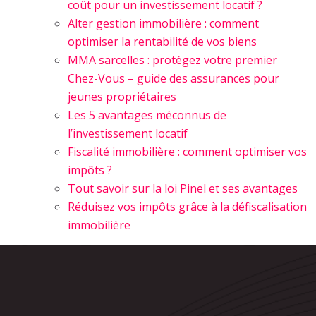
coût pour un investissement locatif ?
Alter gestion immobilière : comment
optimiser la rentabilité de vos biens
MMA sarcelles : protégez votre premier
Chez-Vous – guide des assurances pour
jeunes propriétaires
Les 5 avantages méconnus de
l’investissement locatif
Fiscalité immobilière : comment optimiser vos
impôts ?
Tout savoir sur la loi Pinel et ses avantages
Réduisez vos impôts grâce à la défiscalisation
immobilière